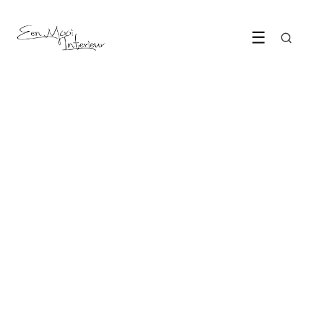
☰
KEUKEN & EETKAMER
Zachte lijnen veroveren de
Nederlandse keuken
LEES ARTIKEL →