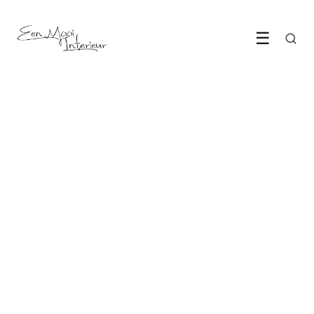
☰
WOONKAMER
Hou het georganiseerd in
huis!
20 March 2022
·
4 min leestijd